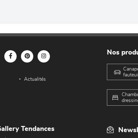
Nos produ
Canap
fauteui
Actualités
Chambr
dressin
allery Tendances
Newsl