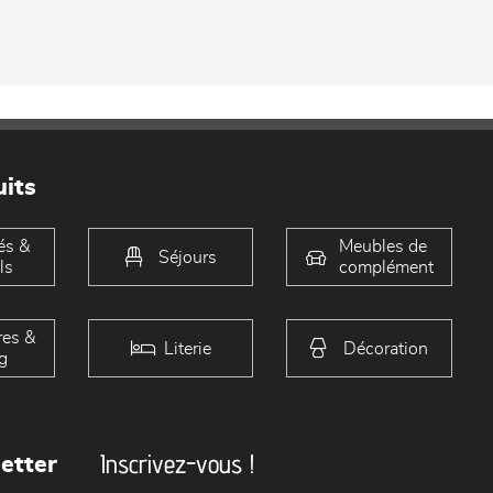
its
és &
Meubles de
Séjours
ls
complément
es &
Literie
Décoration
g
Inscrivez-vous !
etter