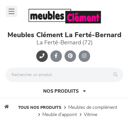
Panneau de gestion des cookies
lose
nu
Meubles Clément La Ferté-Bernard
La Ferté-Bernard (72)
NOS PRODUITS
meubles de complément
TOUS NOS PRODUITS
meuble d'appoint
vitrine
canapés et fauteuils