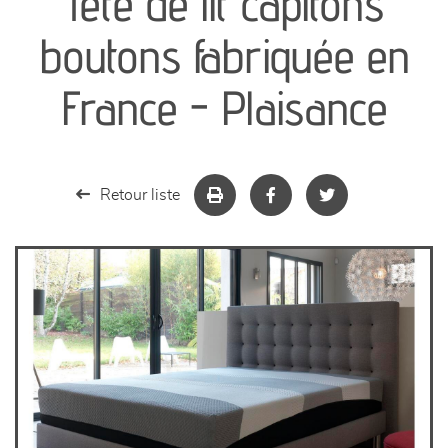
Tête de lit capitons
séjours
boutons fabriquée en
meubles de complément
France - Plaisance
chambres et dressing
literie
Retour liste
décoration