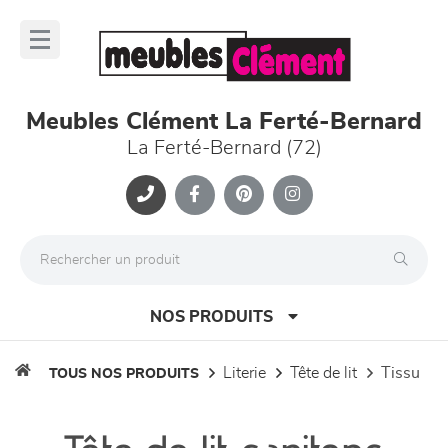
Panneau de gestion des cookies
lose
nu
Meubles Clément La Ferté-Bernard
La Ferté-Bernard (72)
NOS PRODUITS
literie
tête de lit
tissu
TOUS NOS PRODUITS
canapés et fauteuils