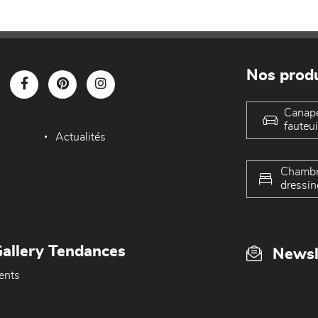
Nos produ
Canap
fauteui
Actualités
Chambr
dressin
allery Tendances
Newsl
ents