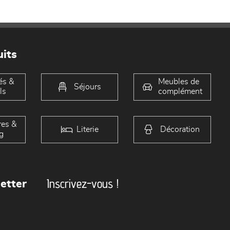
its
és &
Meubles de
Séjours
ls
complément
es &
Literie
Décoration
g
Inscrivez-vous !
etter