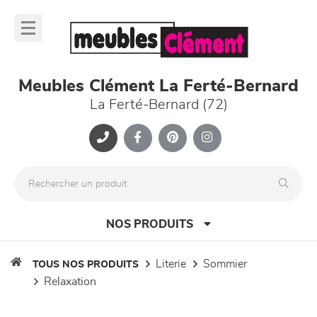
Panneau de gestion des cookies
lose
nu
Meubles Clément La Ferté-Bernard
La Ferté-Bernard (72)
NOS PRODUITS
literie
sommier
TOUS NOS PRODUITS
relaxation
canapés et fauteuils