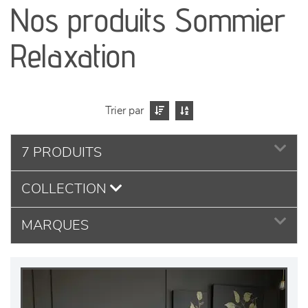
Nos produits Sommier
séjours
Relaxation
meubles de complément
chambres et dressing
Trier par
literie
7 PRODUITS
décoration
COLLECTION
MARQUES