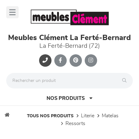
Panneau de gestion des cookies
lose
nu
Meubles Clément La Ferté-Bernard
La Ferté-Bernard (72)
NOS PRODUITS
literie
matelas
TOUS NOS PRODUITS
ressorts
canapés et fauteuils