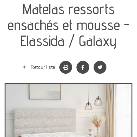
Matelas ressorts
séjours
ensachés et mousse -
meubles de complément
Elassida / Galaxy
chambres et dressing
literie
Retour liste
décoration