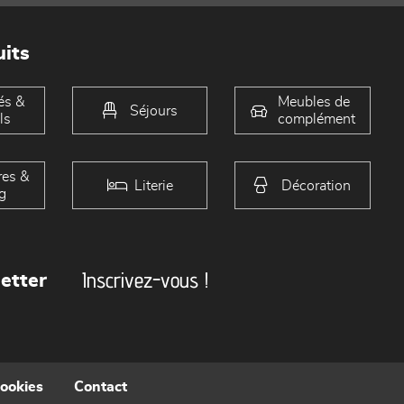
its
és &
Meubles de
Séjours
ls
complément
es &
Literie
Décoration
g
Inscrivez-vous !
etter
cookies
Contact