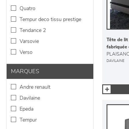
quatro
tempur deco tissu prestige
tendance 2
Tête de li
varsovie
fabriquée
verso
PLAISAN
DAVILAINE
MARQUES
andre renault
davilaine
epeda
tempur