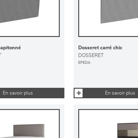
capitonné
Dosseret carré chic
T
DOSSERET
EPEDA
En savoir plus
En savoir plus