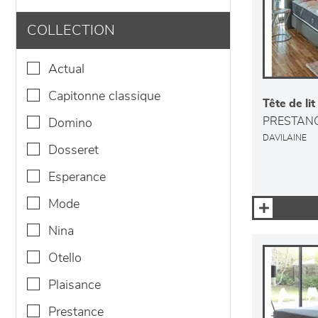
COLLECTION
actual
capitonne classique
Tête de lit
PRESTAN
domino
DAVILAINE
dosseret
esperance
mode
nina
otello
plaisance
prestance