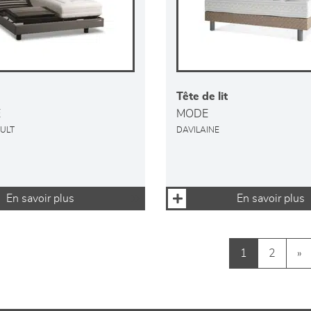
Tête de lit
E
MODE
ULT
DAVILAINE
En savoir plus
En savoir plus
1
2
»