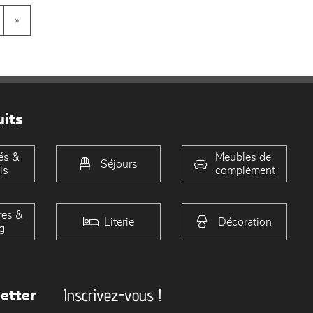
»
its
és &
Meubles de
Séjours
ls
complément
es &
Literie
Décoration
g
Inscrivez-vous !
etter