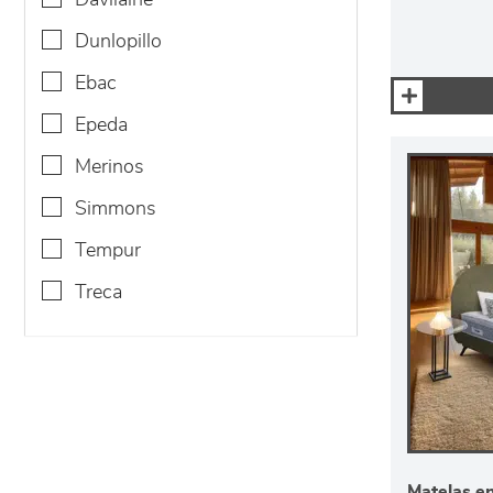
davilaine
dunlopillo
ebac
epeda
merinos
simmons
tempur
treca
Matelas en