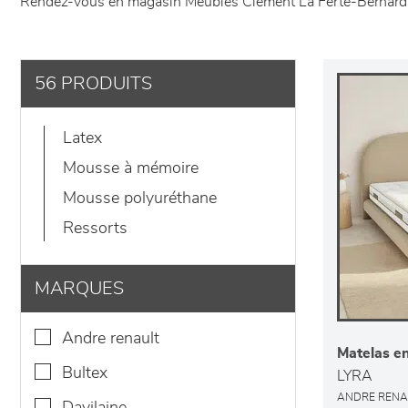
Rendez-vous en magasin Meubles Clément La Ferté-Bernard à L
56 PRODUITS
latex
mousse à mémoire
mousse polyuréthane
ressorts
MARQUES
andre renault
Matelas en
bultex
LYRA
ANDRE RENA