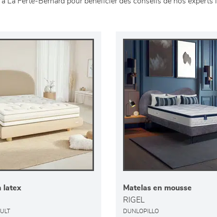
a Ferté-Bernard pour bénéficier des conseils de nos experts li
 latex
Matelas en mousse
RIGEL
ULT
DUNLOPILLO