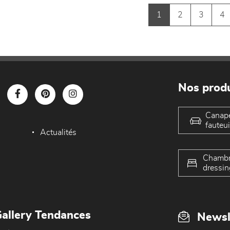
1
2
3
4
Nos produ
Canap
fauteui
Actualités
Chambr
dressin
allery Tendances
Newsl