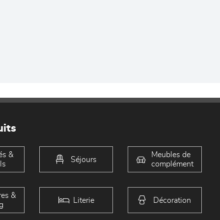
its
és &
Meubles de
Séjours
ls
complément
es &
Literie
Décoration
g