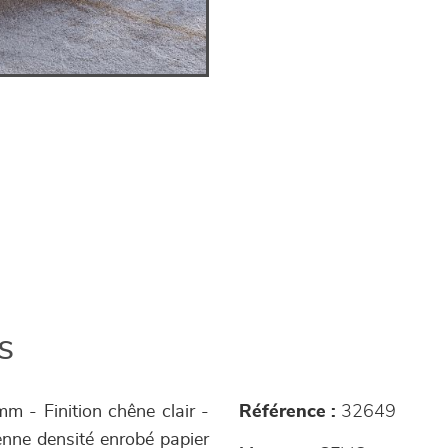
s
m - Finition chêne clair -
Référence :
32649
enne densité enrobé papier