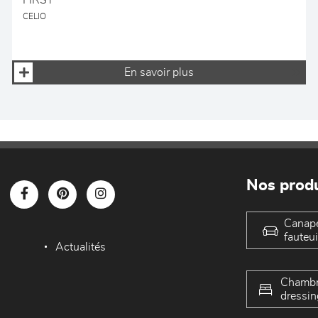
FIRST
CELIO
En savoir plus
Nos produ
Canap
fauteui
Actualités
Chambr
dressin