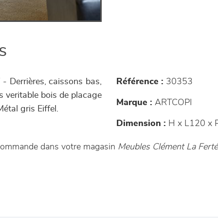
s
 - Derrières, caissons bas,
Référence :
30353
s veritable bois de placage
Marque :
ARTCOPI
tal gris Eiffel.
Dimension :
H x L120 x 
r commande dans votre magasin
Meubles Clément La Fert