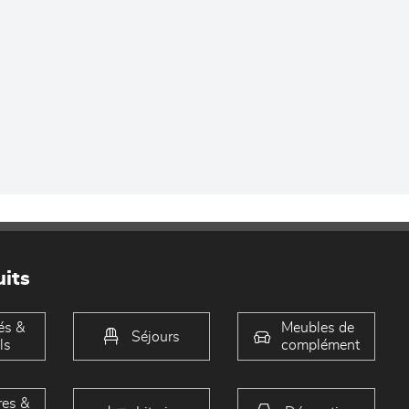
its
és &
Meubles de
Séjours
ls
complément
es &