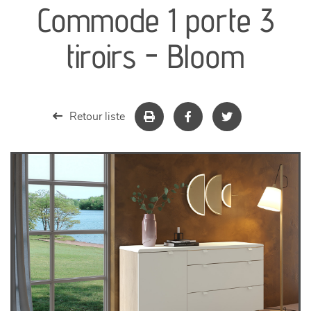
Commode 1 porte 3
séjours
tiroirs - Bloom
meubles de complément
chambres et dressing
Retour liste
literie
décoration