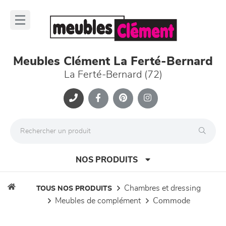
Panneau de gestion des cookies
lose
nu
Meubles Clément La Ferté-Bernard
La Ferté-Bernard (72)
NOS PRODUITS
chambres et dressing
TOUS NOS PRODUITS
meubles de complément
commode
canapés et fauteuils