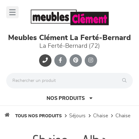
Panneau de gestion des cookies
lose
nu
Meubles Clément La Ferté-Bernard
La Ferté-Bernard (72)
NOS PRODUITS
séjours
chaise
chaise
TOUS NOS PRODUITS
canapés et fauteuils