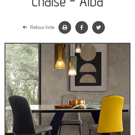
Chaise - Alba
séjours
meubles de complément
Retour liste
chambres et dressing
literie
décoration