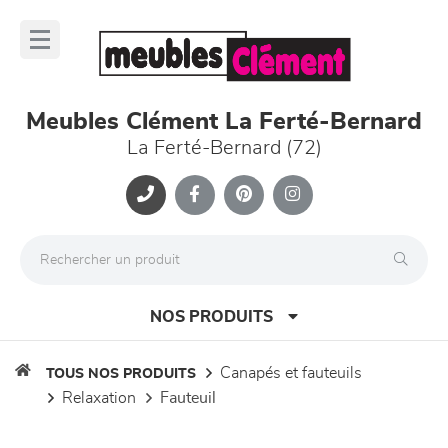
Panneau de gestion des cookies
lose
nu
Meubles Clément La Ferté-Bernard
La Ferté-Bernard (72)
NOS PRODUITS
canapés et fauteuils
TOUS NOS PRODUITS
relaxation
fauteuil
canapés et fauteuils