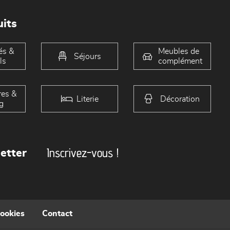
its
és &
Meubles de
Séjours
ls
complément
es &
Literie
Décoration
g
Inscrivez-vous !
etter
cookies
Contact