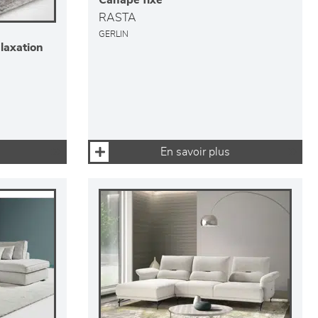
Canapé fixe
RASTA
GERLIN
laxation
En savoir plus