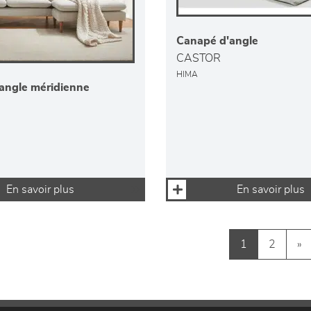
Canapé d'angle
CASTOR
HIMA
angle méridienne
En savoir plus
En savoir plus
1
2
»