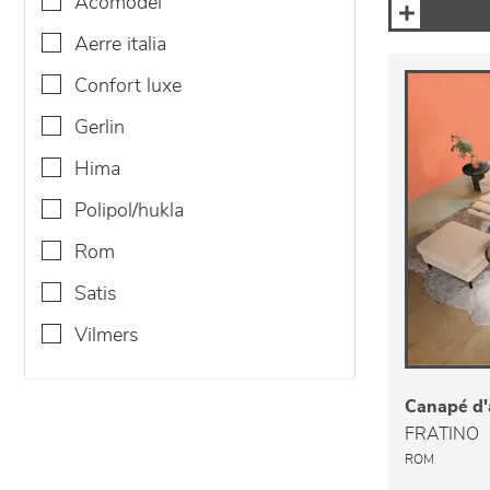
acomodel
aerre italia
confort luxe
gerlin
hima
polipol/hukla
rom
satis
vilmers
Canapé d'
FRATINO
ROM