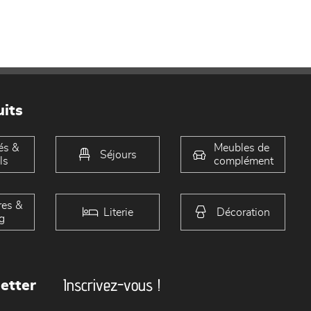
its
és &
Meubles de
Séjours
ls
complément
es &
Literie
Décoration
g
Inscrivez-vous !
etter