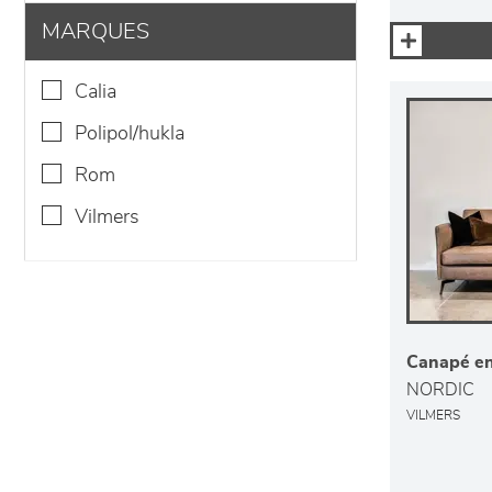
MARQUES
calia
polipol/hukla
rom
vilmers
Canapé en 
NORDIC
VILMERS