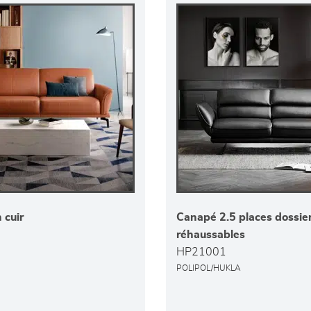
 cuir
Canapé 2.5 places dossie
réhaussables
HP21001
POLIPOL/HUKLA