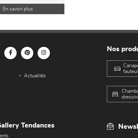
En savoir plus
Nos produ
Canap
fauteui
Actualités
Chambr
dressin
allery Tendances
Newsl
ents