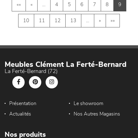
««
«
…
4
5
6
7
8
9
10
11
12
13
…
»
»»
Meubles Clément La Ferté-Bernard
La Ferté-Bernard (72)
Présentation
Le showroom
Actualités
Nos Autres Magasins
Nos produits