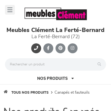
Panneau de gestion des cookies
lose
nu
Meubles Clément La Ferté-Bernard
La Ferté-Bernard (72)
NOS PRODUITS
canapés et fauteuils
TOUS NOS PRODUITS
canapés et fauteuils