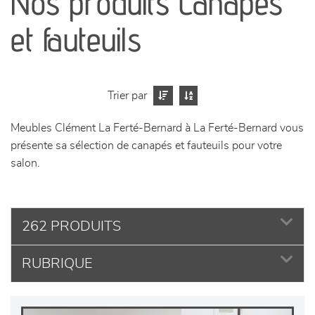
Nos produits Canapés
séjours
et fauteuils
meubles de complément
chambres et dressing
Trier par
Meubles Clément La Ferté-Bernard à La Ferté-Bernard vous
literie
présente sa sélection de canapés et fauteuils pour votre
salon.
décoration
262 PRODUITS
RUBRIQUE