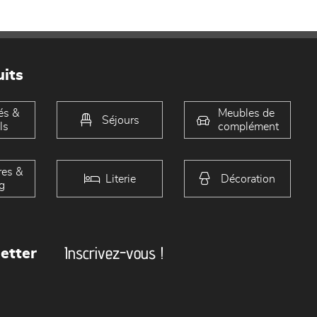
its
és &
Meubles de
Séjours
ls
complément
es &
Literie
Décoration
g
Inscrivez-vous !
etter