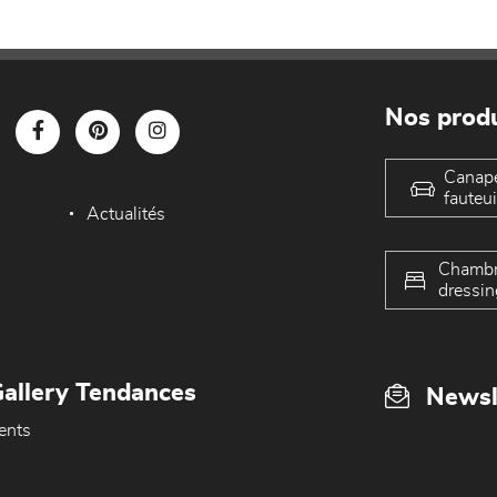
Nos produ
Canap
fauteui
Actualités
Chambr
dressin
allery Tendances
Newsl
ents