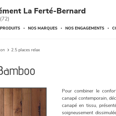
ément La Ferté-Bernard
(72)
 PRODUITS
NOS MARQUES
NOS ENGAGEMENTS
C
tion
2.5 places relax
- Bamboo
Pour combiner le confort
canapé contemporain, déco
canapé en tissu, présenté
soigneusement dissimulée.