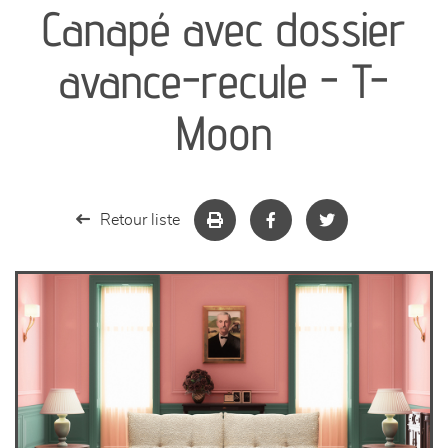
Canapé avec dossier
séjours
avance-recule - T-
meubles de complément
Moon
chambres et dressing
literie
Retour liste
décoration