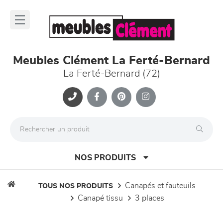
Panneau de gestion des cookies
lose
nu
Meubles Clément La Ferté-Bernard
La Ferté-Bernard (72)
NOS PRODUITS
canapés et fauteuils
TOUS NOS PRODUITS
canapé tissu
3 places
canapés et fauteuils