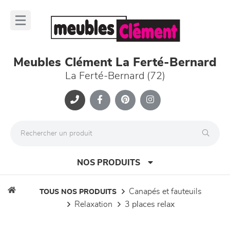
Panneau de gestion des cookies
lose
nu
Meubles Clément La Ferté-Bernard
La Ferté-Bernard (72)
NOS PRODUITS
canapés et fauteuils
TOUS NOS PRODUITS
relaxation
3 places relax
canapés et fauteuils