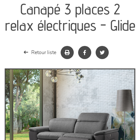
Canapé 3 places 2
séjours
relax électriques - Glide
meubles de complément
chambres et dressing
Retour liste
literie
décoration