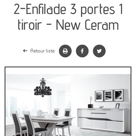
2-Enfilade 3 portes 1
séjours
tiroir - New Ceram
meubles de complément
chambres et dressing
Retour liste
literie
décoration