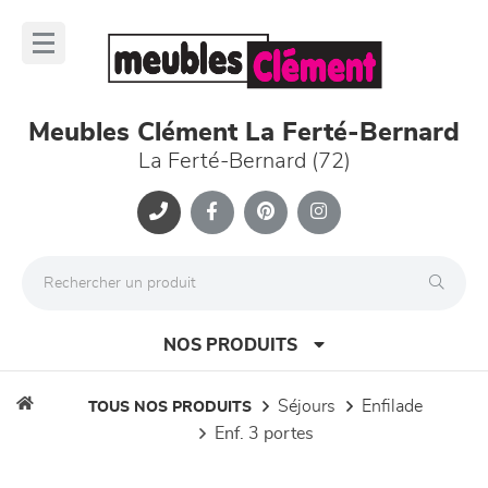
Panneau de gestion des cookies
lose
nu
Meubles Clément La Ferté-Bernard
La Ferté-Bernard (72)
NOS PRODUITS
séjours
enfilade
TOUS NOS PRODUITS
enf. 3 portes
canapés et fauteuils