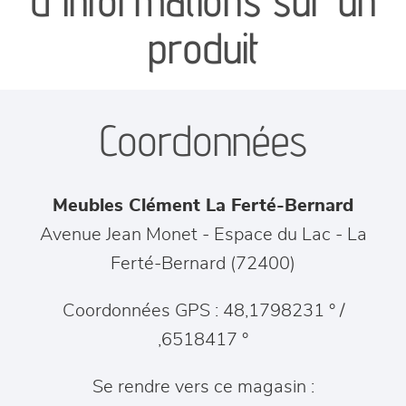
d'informations sur un
séjours
produit
meubles de complément
Coordonnées
chambres et dressing
literie
Meubles Clément La Ferté-Bernard
décoration
Avenue Jean Monet - Espace du Lac
-
La
Ferté-Bernard
(
72400
)
Coordonnées GPS : 48,1798231 ° /
,6518417 °
Se rendre vers ce magasin :