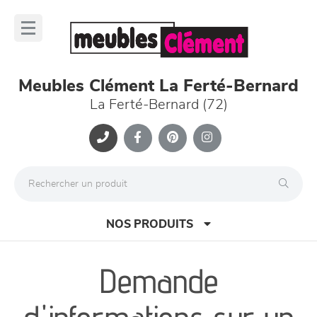
Panneau de gestion des cookies
lose
nu
Meubles Clément La Ferté-Bernard
La Ferté-Bernard (72)
NOS PRODUITS
Demande
canapés et fauteuils