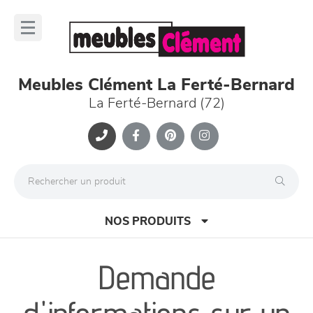
Panneau de gestion des cookies
lose
nu
Meubles Clément La Ferté-Bernard
La Ferté-Bernard (72)
NOS PRODUITS
Demande
canapés et fauteuils