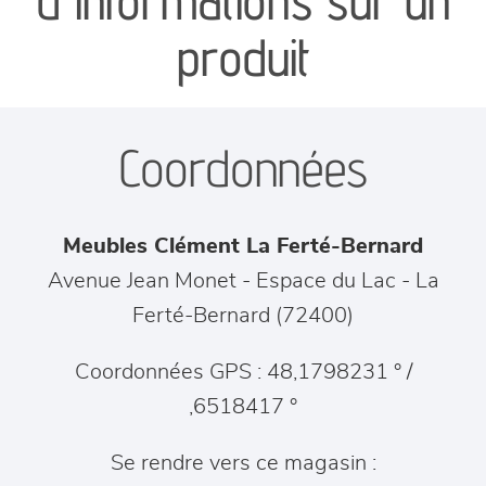
d'informations sur un
séjours
produit
meubles de complément
Coordonnées
chambres et dressing
literie
Meubles Clément La Ferté-Bernard
décoration
Avenue Jean Monet - Espace du Lac
-
La
Ferté-Bernard
(
72400
)
Coordonnées GPS : 48,1798231 ° /
,6518417 °
Se rendre vers ce magasin :