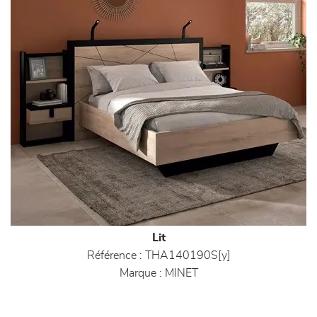
Lit
Référence :
THA140190S[y]
Marque :
MINET