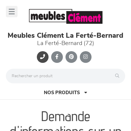
Panneau de gestion des cookies
lose
nu
Meubles Clément La Ferté-Bernard
La Ferté-Bernard (72)
NOS PRODUITS
Demande
canapés et fauteuils