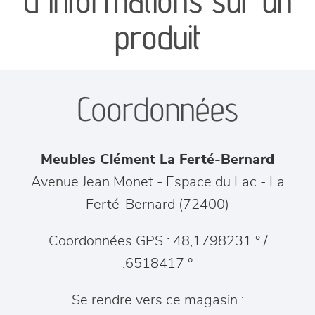
d'informations sur un
séjours
produit
meubles de complément
Coordonnées
chambres et dressing
literie
Meubles Clément La Ferté-Bernard
décoration
Avenue Jean Monet - Espace du Lac
-
La
Ferté-Bernard
(
72400
)
Coordonnées GPS : 48,1798231 ° /
,6518417 °
Se rendre vers ce magasin :