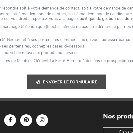
ur répondre soit à votre demande de contact, soit à votre demande de ca
épondre soit à ma demande de contact, soit à ma demande de candidatur
xercer vos droits, reportez-vous à la page
« politique de gestion des don
 démarchage téléphonique (Bloctel), afin de ne pas être démarché par nos se
-Bernard et à ses partenaires commerciaux de vous adresser par courriel
 ses partenaires, cochez les cases ci-dessous :
courriel de nouveaux produits ou services.
naires de Meubles Clément La Ferté-Bernard à des fins de prospection co
ENVOYER LE FORMULAIRE
Nos produ
Canap