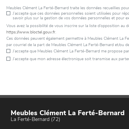
Meubles Clément La Ferté-Bernard traite les données recueillies po
J’accepte que ces données personnelles soient utilisées pour r
savoir plus sur la gestion de vos données personnelles et pour e
Vous avez la possibilité de vous inscrire sur la liste d’opposition au
https://www.bloctel.gouv.fr
.
Ces données peuvent également permettre à Meubles Clément La Ferté
par courriel de la part de Meubles Clément La Ferté-Bernard et/ou de
J’accepte que Meubles Clément La Ferté-Bernard me propose par 
J’accepte que mon adresse électronique soit transmise aux parte
Meubles Clément La Ferté-Bernard
La Ferté-Bernard (72)