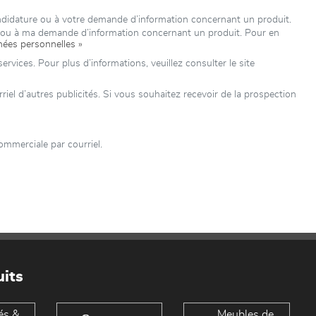
ndidature ou à votre demande d’information concernant un produit.
e ou à ma demande d’information concernant un produit. Pour en
nées personnelles »
rvices. Pour plus d’informations, veuillez consulter le site
 d’autres publicités. Si vous souhaitez recevoir de la prospection
mmerciale par courriel.
its
és &
Meubles de