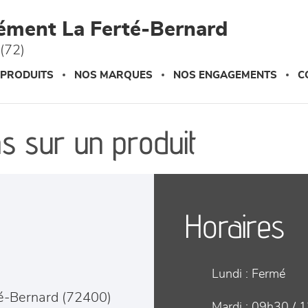
ément La Ferté-Bernard
(72)
 PRODUITS
NOS MARQUES
NOS ENGAGEMENTS
C
s sur un produit
Horaires
Lundi :
Fermé
é-Bernard
(
72400
)
Mardi :
09h30 / 1