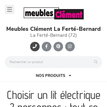
Panneau de gestion des cookies
lose
nu
Meubles Clément La Ferté-Bernard
La Ferté-Bernard (72)
NOS PRODUITS
Choisir un lit électrique
canapés et fauteuils