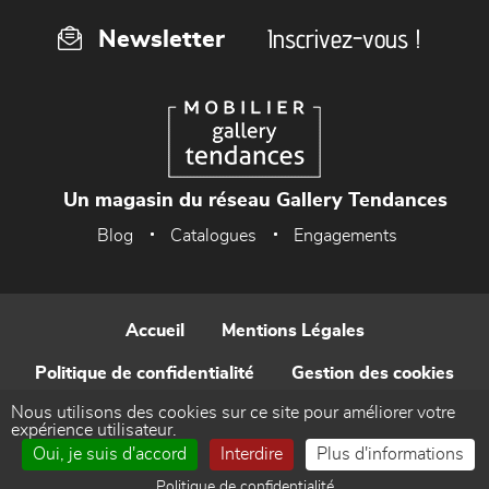
Inscrivez-vous !
Newsletter
Un magasin du réseau Gallery Tendances
Blog
Catalogues
Engagements
Accueil
Mentions Légales
Politique de confidentialité
Gestion des cookies
Nous utilisons des cookies sur ce site pour améliorer votre
Contact
expérience utilisateur.
Oui, je suis d'accord
Interdire
Plus d'informations
Réalisé par WEB Enseignes
Politique de confidentialité