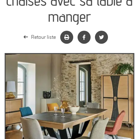
chaises avec sa table à
séjours
manger
meubles de complément
Retour liste
chambres et dressing
literie
décoration