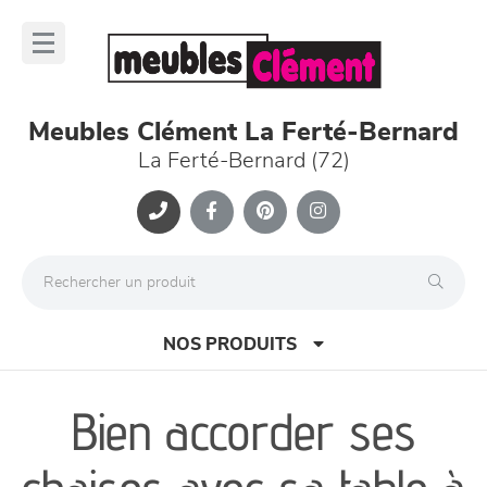
Panneau de gestion des cookies
lose
nu
Meubles Clément La Ferté-Bernard
La Ferté-Bernard (72)
NOS PRODUITS
Bien accorder ses
canapés et fauteuils