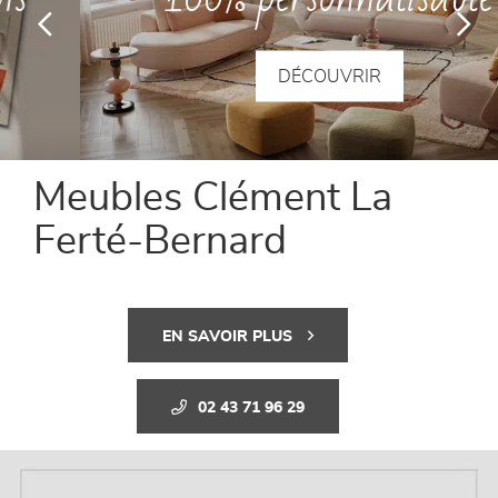
séjours
DÉCOUVRIR
meubles de complément
chambres et dressing
Meubles Clément La
literie
Ferté-Bernard
décoration
EN SAVOIR PLUS
02 43 71 96 29