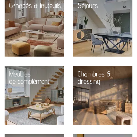
Canapés & fauteuils
Séjours
Meubles
Chambres &
de complément
dressing