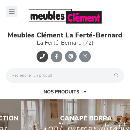
Panneau de gestion des cookies
lose
nu
Meubles Clément La Ferté-Bernard
La Ferté-Bernard (72)
NOS PRODUITS
Previous
Nex
CANAPÉ BORRA
100% personnalisable
canapés et fauteuils